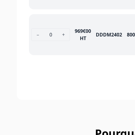
969
€00
−
+
DDDM2402
800
HT
Pourquo