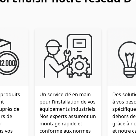
 produits
Un service clé en main
Des solut
nt
pour l’installation de vos
à vos bes
auprès de
équipements industriels.
spécifiqu
urs de
Nos experts assurent un
dehors de
r
montage rapide et
grâce à no
us vos
conforme aux normes
et notre c