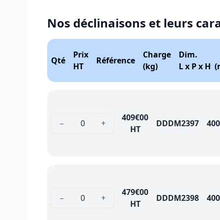
Nos déclinaisons et leurs car
Prix
Charge
Dim.
Qté
Référence
HT
(kg)
L x P x H 
409
€00
−
+
DDDM2397
400
HT
479
€00
−
+
DDDM2398
400
HT