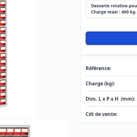
Desserte rotative pou
Charge maxi : 400 kg 
Référence:
Charge (kg):
Dim. L x P x H (mm):
Cdt de vente: