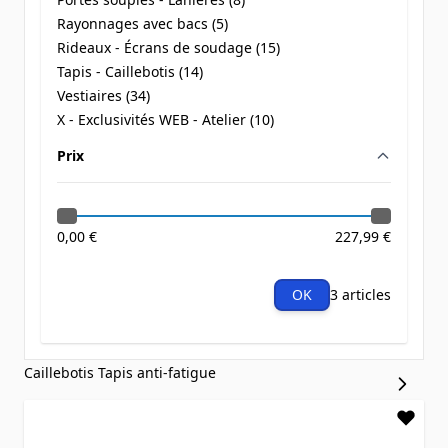
products available
Rayonnages avec bacs (
5
)
products available
Rideaux - Écrans de soudage (
15
)
products available
Tapis - Caillebotis (
14
)
products available
Vestiaires (
34
)
products available
X - Exclusivités WEB - Atelier (
10
)
products available
Prix
filter
0,00 €
227,99 €
OK
3 articles
Caillebotis
Tapis anti-fatigue