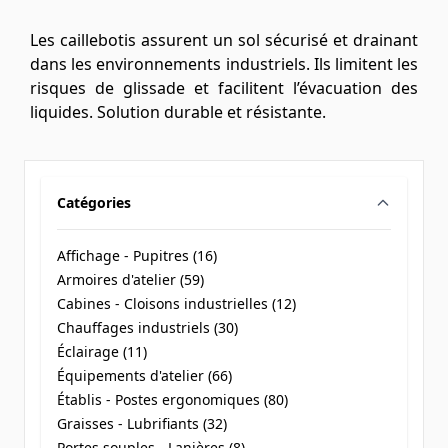
Les caillebotis assurent un sol sécurisé et drainant
dans les environnements industriels. Ils limitent les
risques de glissade et facilitent l’évacuation des
liquides. Solution durable et résistante.
Catégories
filter
Affichage - Pupitres (
16
)
products available
Armoires d'atelier (
59
)
products available
Cabines - Cloisons industrielles (
12
)
products available
Chauffages industriels (
30
)
products available
Éclairage (
11
)
products available
Équipements d'atelier (
66
)
products available
Établis - Postes ergonomiques (
80
)
products available
Graisses - Lubrifiants (
32
)
products available
Portes souples - Lanières (
8
)