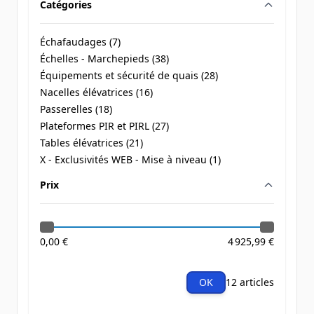
Catégories
filter
Échafaudages (
7
)
products available
Échelles - Marchepieds (
38
)
products available
Équipements et sécurité de quais (
28
)
products available
Nacelles élévatrices (
16
)
products available
Passerelles (
18
)
products available
Plateformes PIR et PIRL (
27
)
products available
Tables élévatrices (
21
)
products available
X - Exclusivités WEB - Mise à niveau (
1
)
products available
Prix
filter
0,00 €
4 925,99 €
OK
12 articles