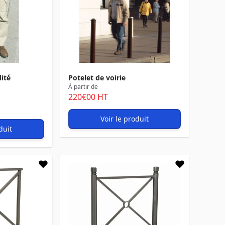
ité
Potelet de voirie
À partir de
220
€00
HT
Voir le produit
duit