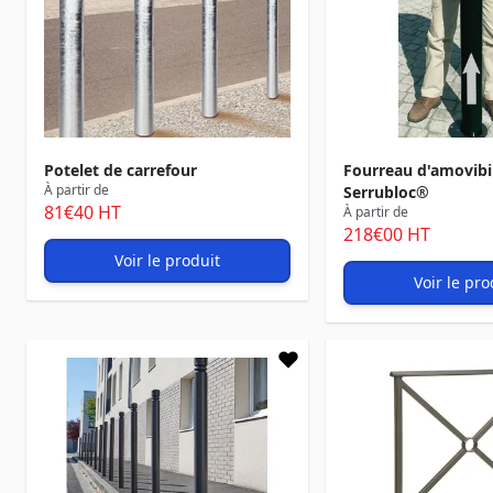
Potelet de carrefour
Fourreau d'amovibil
À partir de
Serrubloc®
81
€40
HT
À partir de
218
€00
HT
Voir le produit
Voir le pro