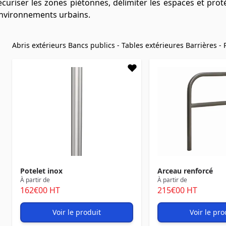
uriser les zones piétonnes, délimiter les espaces et protége
s environnements urbains.
Abris extérieurs
Bancs publics - Tables extérieures
Barrières -
Potelet inox
Arceau renforcé
À partir de
À partir de
162
€00
HT
215
€00
HT
Voir le produit
Voir le pro