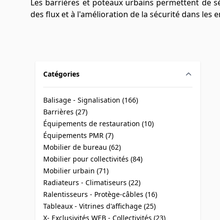
Les barrières et poteaux urbains permettent de séc
des flux et à l'amélioration de la sécurité dans le
Catégories
filter
Balisage - Signalisation (
166
)
products available
Barrières (
27
)
products available
Équipements de restauration (
10
)
products available
Équipements PMR (
7
)
products available
Mobilier de bureau (
62
)
products available
Mobilier pour collectivités (
84
)
products available
Mobilier urbain (
71
)
products available
Radiateurs - Climatiseurs (
22
)
products available
Ralentisseurs - Protège-câbles (
16
)
products available
Tableaux - Vitrines d'affichage (
25
)
products available
X- Exclusivités WEB - Collectivités (
23
)