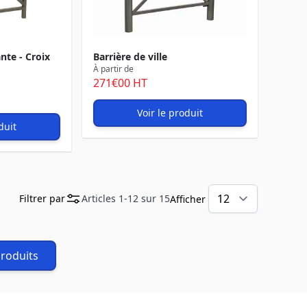
nte - Croix
Barrière de ville
À partir de
271
€00
HT
Voir le produit
duit
Filtrer par
Articles
1
-
12
sur
15
Afficher
produits