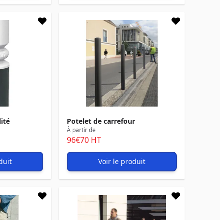
lité
Potelet de carrefour
À partir de
96
€70
HT
duit
Voir le produit