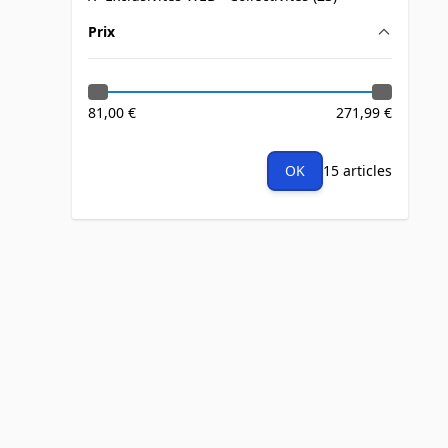
products available
Prix
filter
81,00 €
271,99 €
OK
15 articles