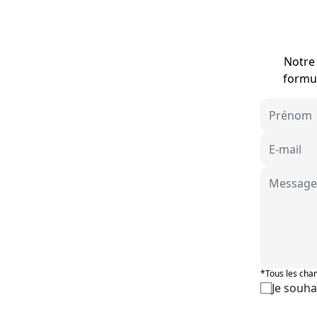
Notre 
formul
*Tous les cham
Je souha