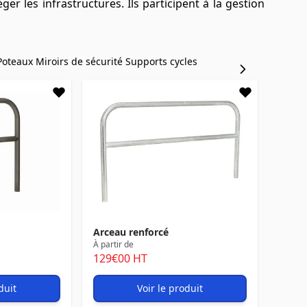
r les infrastructures. Ils participent à la gestion
 Poteaux
Miroirs de sécurité
Supports cycles
Arceau renforcé
À partir de
129
€00
HT
duit
Voir le produit