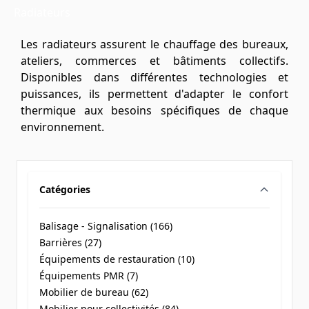
Radiateurs
Les radiateurs assurent le chauffage des bureaux,
ateliers, commerces et bâtiments collectifs.
Disponibles dans différentes technologies et
puissances, ils permettent d'adapter le confort
thermique aux besoins spécifiques de chaque
environnement.
Catégories
filter
Balisage - Signalisation (
166
)
products available
Barrières (
27
)
products available
Équipements de restauration (
10
)
products available
Équipements PMR (
7
)
products available
Mobilier de bureau (
62
)
products available
Mobilier pour collectivités (
84
)