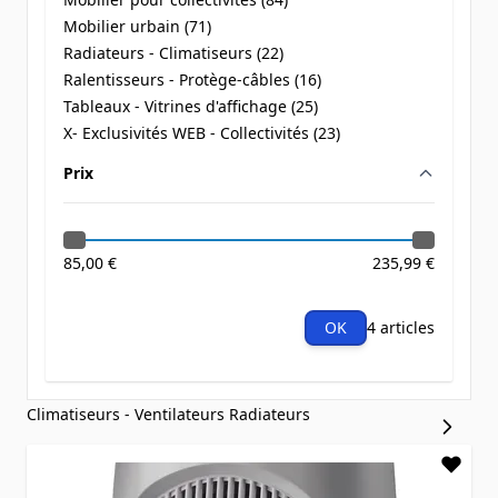
products available
Mobilier urbain (
71
)
products available
Radiateurs - Climatiseurs (
22
)
products available
Ralentisseurs - Protège-câbles (
16
)
products available
Tableaux - Vitrines d'affichage (
25
)
products available
X- Exclusivités WEB - Collectivités (
23
)
products available
Prix
filter
85,00 €
235,99 €
OK
4 articles
Climatiseurs - Ventilateurs
Radiateurs