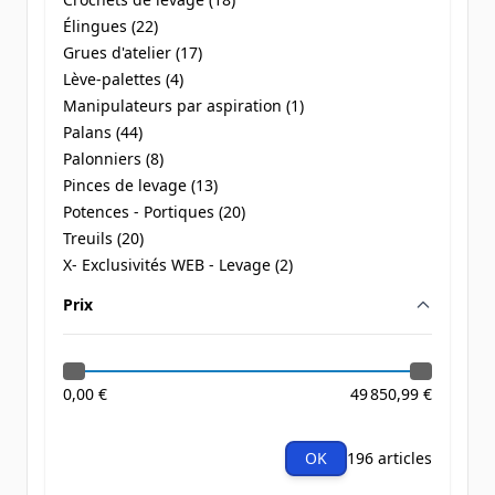
products available
Élingues (
22
)
products available
Grues d'atelier (
17
)
products available
Lève-palettes (
4
)
products available
Manipulateurs par aspiration (
1
)
products available
Palans (
44
)
products available
Palonniers (
8
)
products available
Pinces de levage (
13
)
products available
Potences - Portiques (
20
)
products available
Treuils (
20
)
products available
X- Exclusivités WEB - Levage (
2
)
products available
Prix
filter
0,00 €
49 850,99 €
OK
196 articles