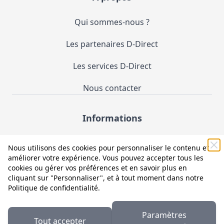
Qui sommes-nous ?
Les partenaires D-Direct
Les services D-Direct
Nous contacter
Informations
Demande de catalogue
Nous utilisons des cookies pour personnaliser le contenu et
améliorer votre expérience. Vous pouvez accepter tous les
Mentions légales et CGV
cookies ou gérer vos préférences et en savoir plus en
cliquant sur "Personnaliser", et à tout moment dans notre
Conditions générales d'utilisation (CGU)
Politique de confidentialité
.
Politique de confidentialité
Paramètres
Tout accepter