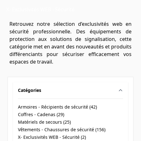
X- Exclusivités WEB - Sécurité
Retrouvez notre sélection d’exclusivités web en
sécurité professionnelle. Des équipements de
protection aux solutions de signalisation, cette
catégorie met en avant des nouveautés et produits
différenciants pour sécuriser efficacement vos
espaces de travail.
Catégories
filter
Armoires - Récipients de sécurité (
42
)
products available
Coffres - Cadenas (
29
)
products available
Matériels de secours (
25
)
products available
Vêtements - Chaussures de sécurité (
156
)
products available
X- Exclusivités WEB - Sécurité (
2
)
products available