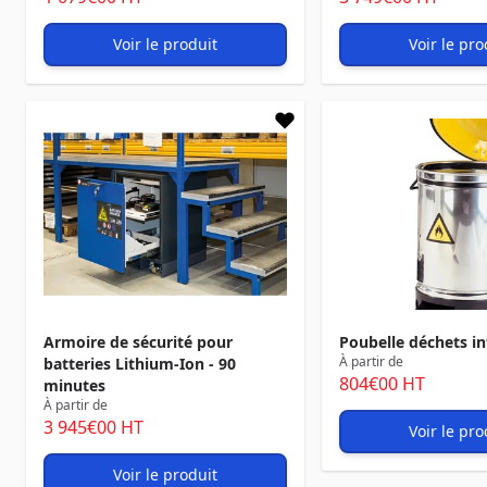
Voir le produit
Voir le pro
Armoire de sécurité pour
Poubelle déchets i
À partir de
batteries Lithium-Ion - 90
804
€00
HT
minutes
À partir de
3 945
€00
HT
Voir le pro
Voir le produit