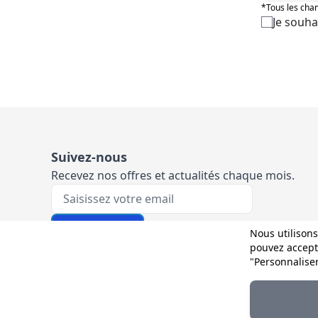
*Tous les cham
Je souha
Suivez-nous
Recevez nos offres et actualités chaque mois.
Votre e-mail
M'inscrire
Nous utilisons
pouvez accepte
"Personnalise
Et sur les réseaux :
© 2025 D-Direct. Tous droits réservés par Wetrust.es