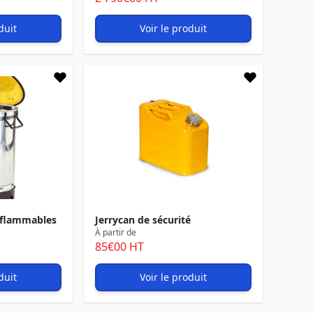
duit
Voir le produit
nflammables
Jerrycan de sécurité
À partir de
85
€00
HT
duit
Voir le produit