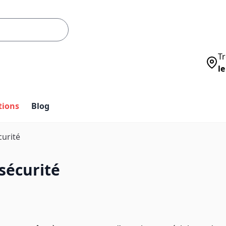
Tr
le
tions
Blog
curité
sécurité