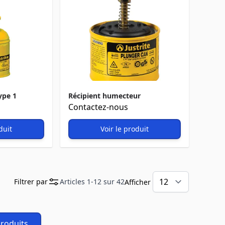
ype 1
Récipient humecteur
Contactez-nous
duit
Voir le produit
Filtrer par
Articles
1
-
12
sur
42
Afficher
produits