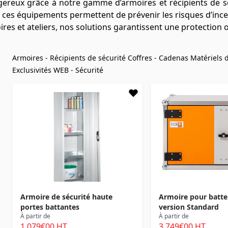
gereux grâce à notre gamme d’armoires et récipients de 
, ces équipements permettent de prévenir les risques d’incen
res et ateliers, nos solutions garantissent une protection o
Armoires - Récipients de sécurité
Coffres - Cadenas
Matériels 
Exclusivités WEB - Sécurité
Armoire de sécurité haute
Armoire pour batter
portes battantes
version Standard
À partir de
À partir de
1 079
€00
HT
3 749
€00
HT