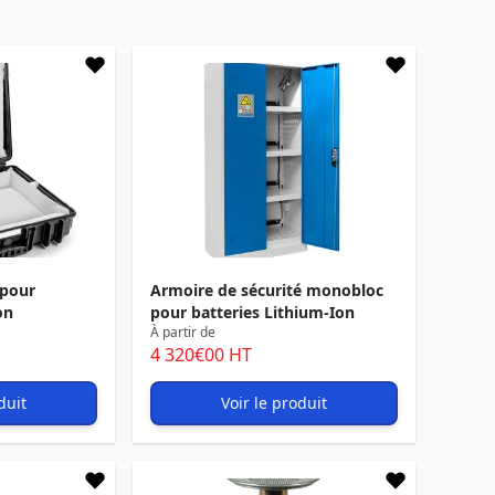
 pour
Armoire de sécurité monobloc
on
pour batteries Lithium-Ion
À partir de
4 320
€00
HT
duit
Voir le produit