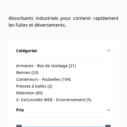
Absorbants
Absorbants industriels pour contenir rapidement
les fuites et déversements.
Catégories
filter
Armoires - Box de stockage (
21
)
products available
Bennes (
23
)
products available
Conteneurs - Poubelles (
104
)
products available
Presses à balles (
2
)
products available
Rétention (
85
)
products available
X- Exclusivités WEB - Environnement (
5
)
products available
Prix
filter