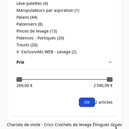
Lève-palettes (
4
)
products available
Manipulateurs par aspiration (
1
)
products available
Palans (
44
)
products available
Palonniers (
8
)
products available
Pinces de levage (
13
)
products available
Potences - Portiques (
20
)
products available
Treuils (
20
)
products available
X- Exclusivités WEB - Levage (
2
)
products available
Prix
filter
269,00 €
2 590,99 €
OK
2 articles
Chariots de visite - Crics
Crochets de levage
Élingues
Grues