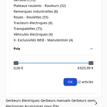
products available
Plateaux roulants - Rouleurs (
32
)
products available
Remorques industrielles (
8
)
products available
Roues - Roulettes (
55
)
products available
Tracteurs électriques (
6
)
products available
Transpalettes (
75
)
products available
Véhicules électriques (
4
)
products available
X- Exclusivités WEB - Manutention (
4
)
products available
Prix
filter
0,00 €
6 625,99 €
OK
22 articles
Gerbeurs électriques
Gerbeurs manuels
Gerbeurs semi-
électriques
Accessoires pour fûts