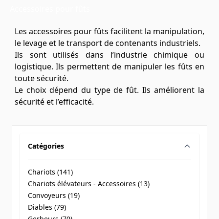
Accessoires pour fûts
Les accessoires pour fûts facilitent la manipulation,
le levage et le transport de contenants industriels.
Ils sont utilisés dans l’industrie chimique ou
logistique. Ils permettent de manipuler les fûts en
toute sécurité.
Le choix dépend du type de fût. Ils améliorent la
sécurité et l’efficacité.
Catégories
filter
Chariots (
141
)
products available
Chariots élévateurs - Accessoires (
13
)
products available
Convoyeurs (
19
)
products available
Diables (
79
)
products available
Gerbeurs (
70
)