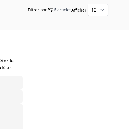
Filtrer par
6
articles
Afficher
étez le
délais.