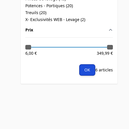
products available
Potences - Portiques (
20
)
products available
Treuils (
20
)
products available
X- Exclusivités WEB - Levage (
2
)
products available
Prix
filter
6,00 €
349,99 €
OK
6 articles