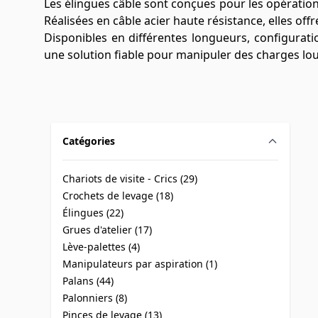
Les élingues câble sont conçues pour les opération
Réalisées en câble acier haute résistance, elles off
Disponibles en différentes longueurs, configurati
une solution fiable pour manipuler des charges lou
Catégories
filter
Chariots de visite - Crics (
29
)
products available
Crochets de levage (
18
)
products available
Élingues (
22
)
products available
Grues d'atelier (
17
)
products available
Lève-palettes (
4
)
products available
Manipulateurs par aspiration (
1
)
products available
Palans (
44
)
products available
Palonniers (
8
)
products available
Pinces de levage (
13
)