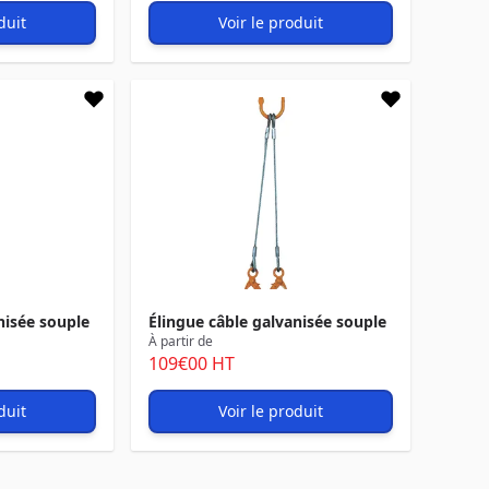
duit
Voir le produit
nisée souple
Élingue câble galvanisée souple
À partir de
109
€00
HT
duit
Voir le produit