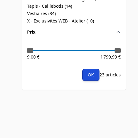
products available
Tapis - Caillebotis (
14
)
products available
Vestiaires (
34
)
products available
X - Exclusivités WEB - Atelier (
10
)
products available
Prix
filter
9,00 €
1 799,99 €
OK
23 articles