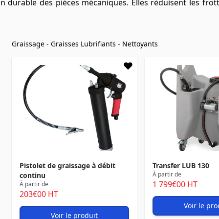
tion durable des pièces mécaniques. Elles réduisent les fro
Graissage - Graisses
Lubrifiants - Nettoyants
Pistolet de graissage à débit
Transfer LUB 130
À partir de
continu
1 799
€00
HT
À partir de
203
€00
HT
Voir le pro
Voir le produit