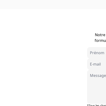
Notre 
formul
*Tous les cham