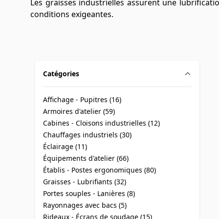
Les graisses industrielles assurent une lubrifica
conditions exigeantes.
Catégories
filter
Affichage - Pupitres (
16
)
products available
Armoires d'atelier (
59
)
products available
Cabines - Cloisons industrielles (
12
)
products available
Chauffages industriels (
30
)
products available
Éclairage (
11
)
products available
Équipements d'atelier (
66
)
products available
Établis - Postes ergonomiques (
80
)
products available
Graisses - Lubrifiants (
32
)
products available
Portes souples - Lanières (
8
)
products available
Rayonnages avec bacs (
5
)
products available
Rideaux - Écrans de soudage (
15
)