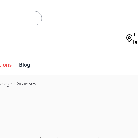
Tr
le
tions
Blog
ssage - Graisses