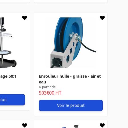
sage 50:1
Enrouleur huile - graisse - air et
eau
À partir de
503
€00
HT
duit
Voir le produit