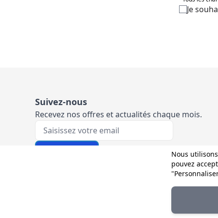
Je souha
Suivez-nous
Recevez nos offres et actualités chaque mois.
Votre e-mail
M'inscrire
Nous utilisons
pouvez accepte
"Personnalise
Et sur les réseaux :
© 2025 D-Direct. Tous droits réservés par Wetrust.es