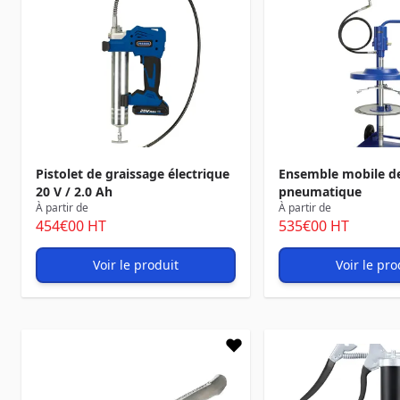
Pistolet de graissage électrique
Ensemble mobile de
20 V / 2.0 Ah
pneumatique
À partir de
À partir de
454
€00
HT
535
€00
HT
Voir le produit
Voir le pro