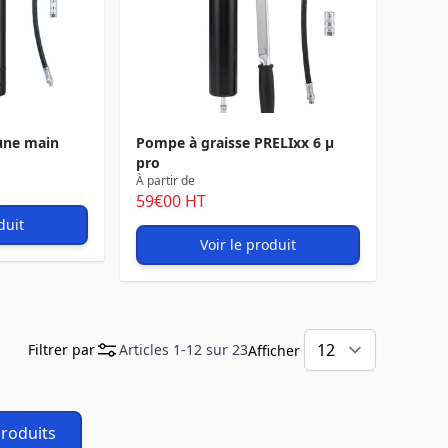
une main
Pompe à graisse PRELIxx 6 µ
pro
À partir de
59
€00
HT
duit
Voir le produit
Filtrer par
Articles
1
-
12
sur
23
Afficher
produits