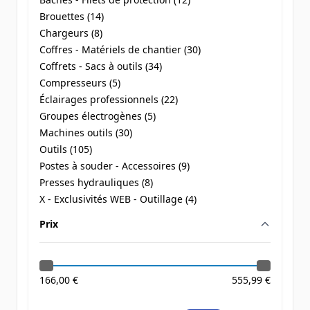
products available
Brouettes (
14
)
products available
Chargeurs (
8
)
products available
Coffres - Matériels de chantier (
30
)
products available
Coffrets - Sacs à outils (
34
)
products available
Compresseurs (
5
)
products available
Éclairages professionnels (
22
)
products available
Groupes électrogènes (
5
)
products available
Machines outils (
30
)
products available
Outils (
105
)
products available
Postes à souder - Accessoires (
9
)
products available
Presses hydrauliques (
8
)
products available
X - Exclusivités WEB - Outillage (
4
)
products available
Prix
filter
166,00 €
555,99 €