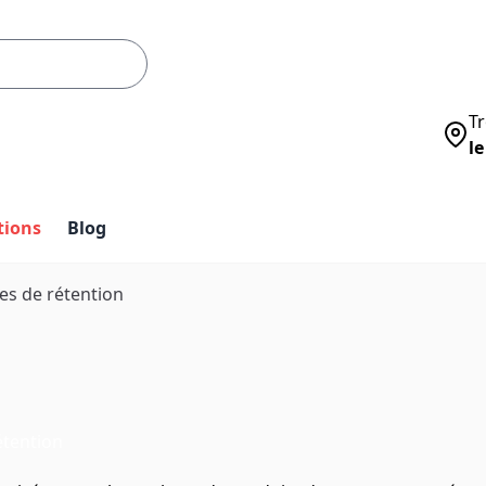
Tr
le
tions
Blog
es de rétention
étention