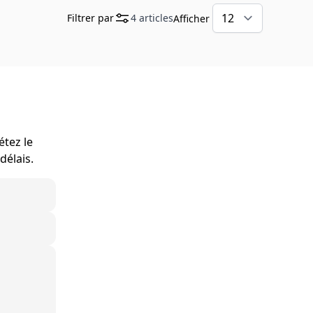
Filtrer par
4
articles
Afficher
étez le
délais.