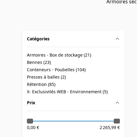
Armoires séc
Catégories
filter
Armoires - Box de stockage (
21
)
products available
Bennes (
23
)
products available
Conteneurs - Poubelles (
104
)
products available
Presses à balles (
2
)
products available
Rétention (
85
)
products available
X- Exclusivités WEB - Environnement (
5
)
products available
Prix
filter
0,00 €
2 265,99 €