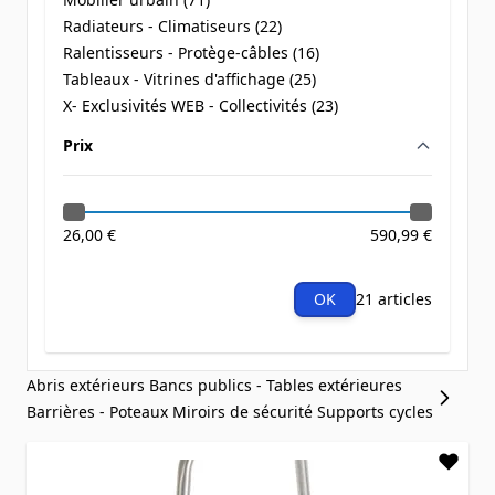
products available
Radiateurs - Climatiseurs (
22
)
products available
Ralentisseurs - Protège-câbles (
16
)
products available
Tableaux - Vitrines d'affichage (
25
)
products available
X- Exclusivités WEB - Collectivités (
23
)
products available
Prix
filter
26,00 €
590,99 €
OK
21 articles
Abris extérieurs
Bancs publics - Tables extérieures
Barrières - Poteaux
Miroirs de sécurité
Supports cycles