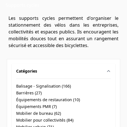
Supports cycles
Les supports cycles permettent d'organiser le
stationnement des vélos dans les entreprises,
collectivités et espaces publics. Ils encouragent les
mobilités douces tout en assurant un rangement
sécurisé et accessible des bicyclettes.
Catégories
filter
Balisage - Signalisation (
166
)
products available
Barrières (
27
)
products available
Équipements de restauration (
10
)
products available
Équipements PMR (
7
)
products available
Mobilier de bureau (
62
)
products available
Mobilier pour collectivités (
84
)
products available
Mobilier urbain (
71
)