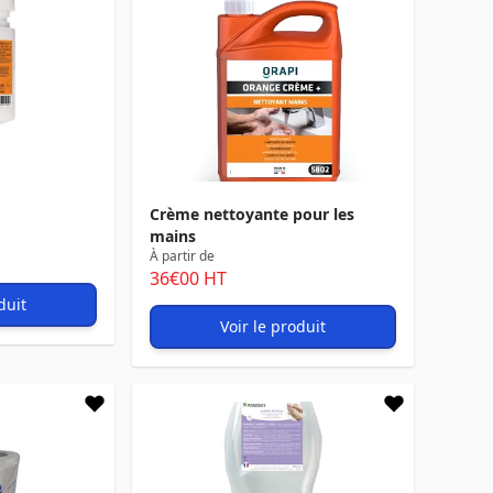
Crème nettoyante pour les
mains
À partir de
36
€00
HT
duit
Voir le produit