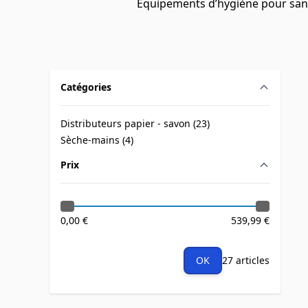
Équipements d’hygiène pour sanit
Catégories
filter
Distributeurs papier - savon (
23
)
products available
Sèche-mains (
4
)
products available
Prix
filter
0,00 €
539,99 €
OK
27 articles