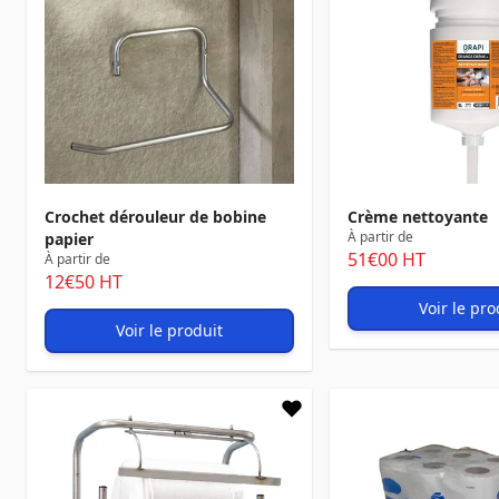
Crochet dérouleur de bobine
Crème nettoyante
À partir de
papier
51
€00
HT
À partir de
12
€50
HT
Voir le pro
Voir le produit