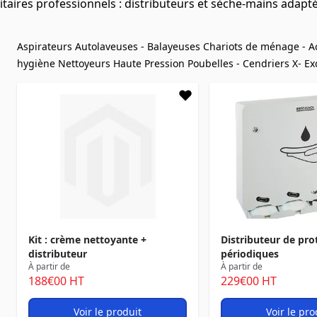
aires professionnels : distributeurs et sèche-mains adaptés
Aspirateurs
Autolaveuses - Balayeuses
Chariots de ménage - A
hygiène
Nettoyeurs Haute Pression
Poubelles - Cendriers
X- Ex
Kit : crème nettoyante +
Distributeur de pro
distributeur
périodiques
À partir de
À partir de
188
€00
HT
229
€00
HT
Voir le produit
Voir le pro