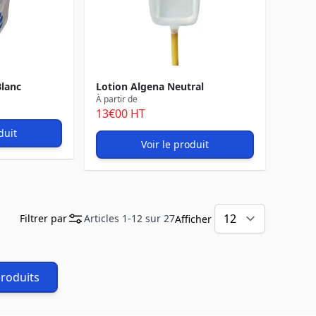
Blanc
Lotion Algena Neutral
À partir de
13
€00
HT
duit
Voir le produit
Filtrer par
Articles
1
-
12
sur
27
Afficher
produits