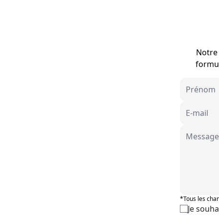
Notre 
formul
*Tous les cham
Je souha