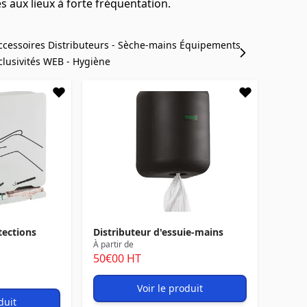
 aux lieux à forte fréquentation.
ccessoires
Distributeurs - Sèche-mains
Équipements
clusivités WEB - Hygiène
tections
Distributeur d'essuie-mains
À partir de
50
€00
HT
Voir le produit
duit