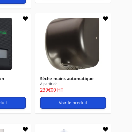
on
Sèche-mains automatique
À partir de
239
€00
HT
duit
Voir le produit