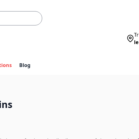
Tr
le
tions
Blog
s
ins