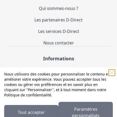
Qui sommes-nous ?
Les partenaires D-Direct
Les services D-Direct
Nous contacter
Informations
Demande de catalogue
Nous utilisons des cookies pour personnaliser le contenu et
améliorer votre expérience. Vous pouvez accepter tous les
Mentions légales et CGV
cookies ou gérer vos préférences et en savoir plus en
cliquant sur "Personnaliser", et à tout moment dans notre
Conditions générales d'utilisation (CGU)
Politique de confidentialité
.
Politique de confidentialité
Paramètres
Tout accepter
Facebook
LinkedIn
personnalisés