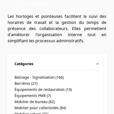
Horloges - Pointeuses
Les horloges et pointeuses facilitent le suivi des
horaires de travail et la gestion du temps de
présence des collaborateurs. Elles permettent
d'améliorer l'organisation interne tout en
simplifiant les processus administratifs.
Catégories
filter
Balisage - Signalisation (
166
)
products available
Barrières (
27
)
products available
Équipements de restauration (
10
)
products available
Équipements PMR (
7
)
products available
Mobilier de bureau (
62
)
products available
Mobilier pour collectivités (
84
)
products available
Mobilier urbain (
71
)