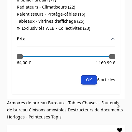
products available
Radiateurs - Climatiseurs (
22
)
products available
Ralentisseurs - Protège-câbles (
16
)
products available
Tableaux - Vitrines d'affichage (
25
)
products available
X- Exclusivités WEB - Collectivités (
23
)
products available
Prix
filter
64,00 €
1 160,99 €
OK
6 articles
Armoires de bureau
Bureaux - Tables
Chaises - Fauteuils
de bureau
Cloisons amovibles
Destructeurs de documents
Horloges - Pointeuses
Tapis