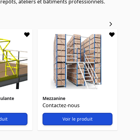
epôts, ateliers et bâtiments professionnels.
culante
Mezzanine
Contactez-nous
duit
Voir le produit