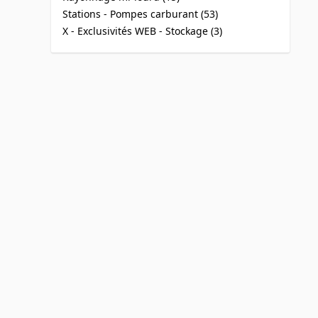
products available
Stations - Pompes carburant (
53
)
products available
X - Exclusivités WEB - Stockage (
3
)
products available