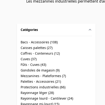
Les mezzanines industrielles permettent d’a
Catégories
filter
Bacs - Accessoires (
108
)
products available
Caisses palettes (
27
)
products available
Coffres - Conteneurs (
12
)
products available
Cuves (
37
)
products available
Fûts - Cuves (
43
)
products available
Gondoles de magasin (
9
)
products available
Mezzanines - Plateformes (
7
)
products available
Palettes - Accessoires (
21
)
products available
Protections industrielles (
66
)
products available
Rayonnage léger (
28
)
products available
Rayonnage lourd - Cantilever (
24
)
products available
Rayonnage mi-lourd (
15
)