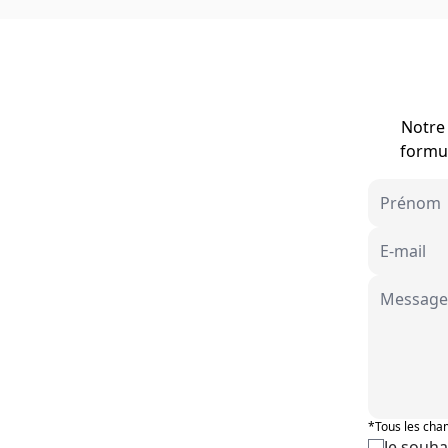
Notre 
formul
*Tous les cham
Je souha