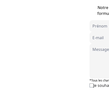
Notre 
formul
*Tous les cham
Je souha