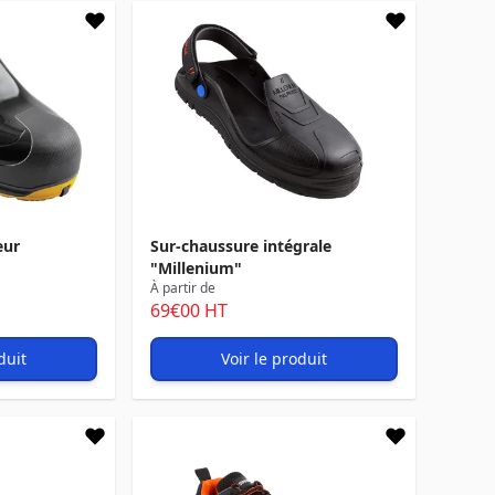
eur
Sur-chaussure intégrale
"Millenium"
À partir de
69
€00
HT
duit
Voir le produit