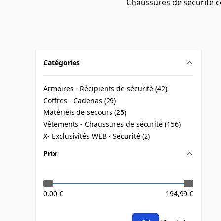
Chaussures de sécurité c
Catégories
filter
Armoires - Récipients de sécurité (
42
)
products available
Coffres - Cadenas (
29
)
products available
Matériels de secours (
25
)
products available
Vêtements - Chaussures de sécurité (
156
)
products available
X- Exclusivités WEB - Sécurité (
2
)
products available
Prix
filter
0,00 €
194,99 €