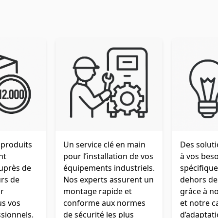
 produits
Un service clé en main
Des solut
nt
pour l’installation de vos
à vos bes
auprès de
équipements industriels.
spécifiqu
urs de
Nos experts assurent un
dehors de
r
montage rapide et
grâce à no
us vos
conforme aux normes
et notre c
sionnels.
de sécurité les plus
d’adaptati