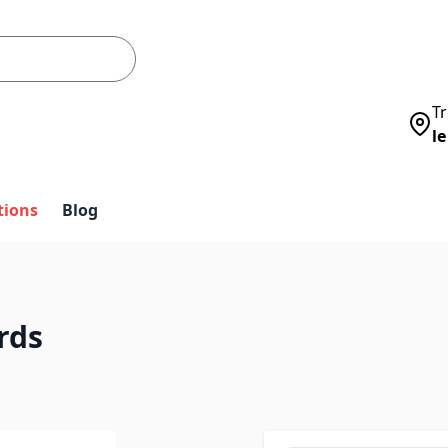
Tr
le
tions
Blog
rds