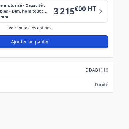
 motorisé - Capacité :
€00 HT
3 215
les - Dim. hors tout : L
00 mm
Voir toutes les options
Ajouter au panier
DDAB1110
l'unité