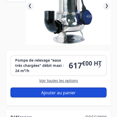
❮
❯
Pompe de relevage "eaux
€00 HT
617
très chargées" débit maxi :
24 m³/h
Voir toutes les options
Ajouter au panier