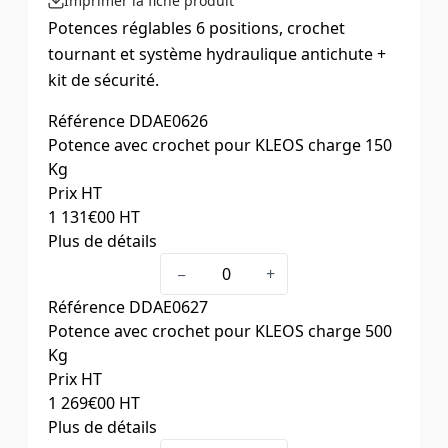
Imprimer la fiche produit
Potences réglables 6 positions, crochet
tournant et système hydraulique antichute +
kit de sécurité.
Référence
DDAE0626
Potence avec crochet pour KLEOS charge 150
Kg
Prix HT
1 131
€00
HT
Plus de détails
Pour Modèle
KLEOS
−
+
Charge (kg)
150
Référence
DDAE0627
Dim hors tout L x l. (mm)
440 x 320
Potence avec crochet pour KLEOS charge 500
Centre de gravité de la charge
400
Kg
Poids (kg)
22
Prix HT
1 269
€00
HT
Plus de détails