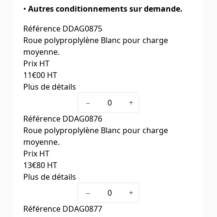
•
Autres conditionnements sur demande.
Référence
DDAG0875
Roue polyproplylène Blanc pour charge
moyenne.
Prix HT
11
€00
HT
Plus de détails
Ø roue x largeur (mm)
50 x 22
−
+
Charge (daN)
40
Référence
DDAG0876
Dimension de la platine
67 x 42
Roue polyproplylène Blanc pour charge
Entraxe des trous de la platine
55 x 31
moyenne.
Ø des trous de la platine
7
Prix HT
Hauteur totale (mm)
67
13
€80
HT
Déport (mm)
25
Plus de détails
Cdt par
10
Ø roue x largeur (mm)
65 x 27
DESIGNATION
Fixe
−
+
Charge (daN)
70
Référence
DDAG0877
Dimension de la platine
75 x 60