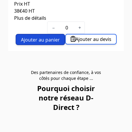
Prix HT
Hauteur totale (mm)
195
38
€40
HT
Déport (mm)
55
Plus de détails
Cdt par
4
Ø roue x largeur (mm)
200 x 50
DESIGNATION
Fixe
−
+
Charge (daN)
250
Dimension de la platine
135 x 105
Ajouter au devis
Ajouter au panier
Entraxe des trous de la platine
105 x 80
Ø des trous de la platine
11
Hauteur totale (mm)
237
Déport (mm)
58
Des partenaires de confiance, à vos
Cdt par
4
côtés pour chaque étape ...
DESIGNATION
Fixe
Pourquoi choisir
notre réseau D-
Direct ?