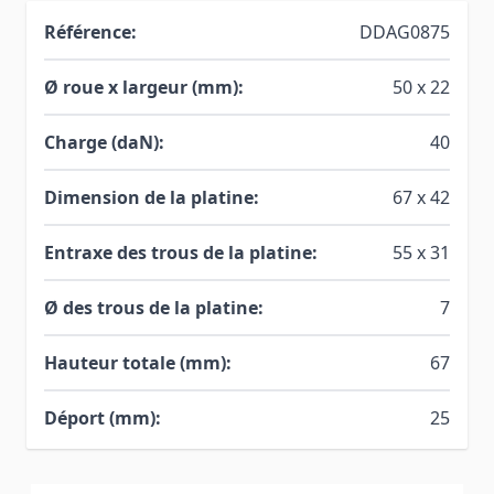
Référence:
DDAG0875
Ø roue x largeur (mm):
50 x 22
Charge (daN):
40
Dimension de la platine:
67 x 42
Entraxe des trous de la platine:
55 x 31
Ø des trous de la platine:
7
Hauteur totale (mm):
67
Déport (mm):
25