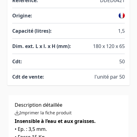
Référence:
DDED0421
Origine:
Capacité (litres):
1,5
Dim. ext. L x l. x H (mm):
180 x 120 x 65
Cdt:
50
Cdt de vente:
l'unité par 50
Description détaillée
Imprimer la fiche produit
Insensible à l’eau et aux graisses.
• Ep. : 3,5 mm.
• Force 15 Kg.