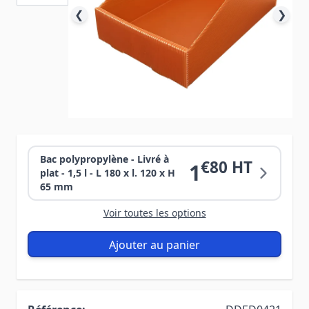
❮
❯
Bac polypropylène - Livré à
€80 HT
1
plat - 1,5 l - L 180 x l. 120 x H
65 mm
Voir toutes les options
Ajouter au panier