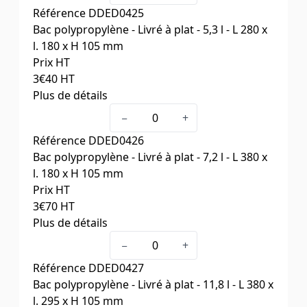
Dim. ext. L x l. x H (mm)
380 x 90 x 105
Référence
DDED0425
Cdt
25
Bac polypropylène - Livré à plat - 5,3 l - L 280 x
l. 180 x H 105 mm
Prix HT
3
€40
HT
Plus de détails
Capacité (litres)
5,3
−
+
Dim. ext. L x l. x H (mm)
280 x 180 x 105
Référence
DDED0426
Cdt
25
Bac polypropylène - Livré à plat - 7,2 l - L 380 x
l. 180 x H 105 mm
Prix HT
3
€70
HT
Plus de détails
Capacité (litres)
7,2
−
+
Dim. ext. L x l. x H (mm)
380 x 180 x 105
Référence
DDED0427
Cdt
25
Bac polypropylène - Livré à plat - 11,8 l - L 380 x
l. 295 x H 105 mm