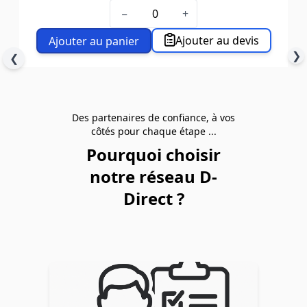
Capacité (litres)
36
−
+
Dim. ext. L x l. x H (mm)
535 x 345 x 195
Cdt
5
Ajouter au devis
Ajouter au panier
❯
❮
Des partenaires de confiance, à vos
côtés pour chaque étape ...
Pourquoi choisir
notre réseau D-
Direct ?