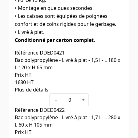
• Montage en quelques secondes.
• Les caisses sont équipées de poignées
confort et de coins rigides pour le gerbage.
• Livré à plat.
Conditionné par carton complet.
Référence
DDED0421
Bac polypropylène - Livré à plat - 1,5 l - L 180 x
l. 120 x H 65 mm
Prix HT
1
€80
HT
Plus de détails
Capacité (litres)
1,5
−
+
Dim. ext. L x l. x H (mm)
180 x 120 x 65
Référence
DDED0422
Cdt
50
Bac polypropylène - Livré à plat - 1,7 l - L 280 x
l. 60 x H 105 mm
Prix HT