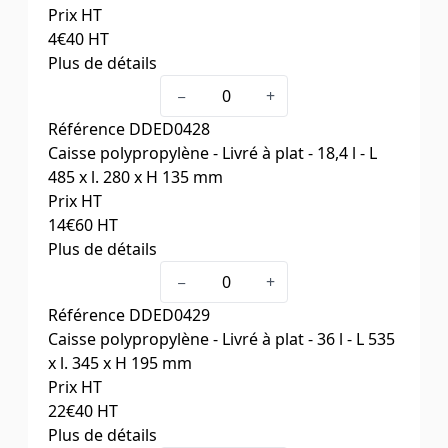
Prix HT
4
€40
HT
Plus de détails
Capacité (litres)
11,8
−
+
Dim. ext. L x l. x H (mm)
380 x 295 x 105
Référence
DDED0428
Cdt
25
Caisse polypropylène - Livré à plat - 18,4 l - L
485 x l. 280 x H 135 mm
Prix HT
14
€60
HT
Plus de détails
Capacité (litres)
18,4
−
+
Dim. ext. L x l. x H (mm)
485 x 280 x 135
Référence
DDED0429
Cdt
10
Caisse polypropylène - Livré à plat - 36 l - L 535
x l. 345 x H 195 mm
Prix HT
22
€40
HT
Plus de détails