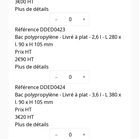
3
€00
HT
Plus de détails
Capacité (litres)
1,7
−
+
Dim. ext. L x l. x H (mm)
280 x 60 x 105
Référence
DDED0423
Cdt
25
Bac polypropylène - Livré à plat - 2,6 l - L 280 x
l. 90 x H 105 mm
Prix HT
2
€90
HT
Plus de détails
Capacité (litres)
2,6
−
+
Dim. ext. L x l. x H (mm)
280 x 90 x 105
Référence
DDED0424
Cdt
25
Bac polypropylène - Livré à plat - 3,6 l - L 380 x
l. 90 x H 105 mm
Prix HT
3
€20
HT
Plus de détails
Capacité (litres)
3,6
−
+