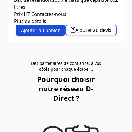
litres
Prix HT
Contactez-nous
Plus de détails
Capacité (litres)
662
Ajouter au devis
Ajouter au panier
Matériaux
PVC
Dim. ext. L x l. x H (mm)
2032 x 1422 x 305
Dim. int. L x l. x H (mm)
1800 x 1200 x 305
Des partenaires de confiance, à vos
côtés pour chaque étape ...
Pourquoi choisir
notre réseau D-
Direct ?