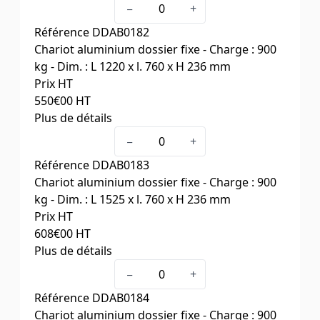
Capacité (kg)
900
−
+
Dim. plateforme l x L x H (mm)
610 x 1220 x
Référence
DDAB0182
236
Chariot aluminium dossier fixe - Charge : 900
Poids (kg)
25,5
kg - Dim. : L 1220 x l. 760 x H 236 mm
Prix HT
550
€00
HT
Plus de détails
Capacité (kg)
900
−
+
Dim. plateforme l x L x H (mm)
760 x 1220 x
Référence
DDAB0183
236
Chariot aluminium dossier fixe - Charge : 900
Poids (kg)
28
kg - Dim. : L 1525 x l. 760 x H 236 mm
Prix HT
608
€00
HT
Plus de détails
Capacité (kg)
900
−
+
Dim. plateforme l x L x H (mm)
760 x 1525 x
Référence
DDAB0184
236
Chariot aluminium dossier fixe - Charge : 900
Poids (kg)
33