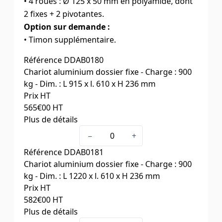
• 4 roues : Ø 125 x 50 mm en polyamide, dont
2 fixes + 2 pivotantes.
Option sur demande :
• Timon supplémentaire.
Référence
DDAB0180
Chariot aluminium dossier fixe - Charge : 900
kg - Dim. : L 915 x l. 610 x H 236 mm
Prix HT
565
€00
HT
Plus de détails
Capacité (kg)
900
−
+
Dim. plateforme l x L x H (mm)
610 x 915 x 236
Référence
DDAB0181
Poids (kg)
20
Chariot aluminium dossier fixe - Charge : 900
kg - Dim. : L 1220 x l. 610 x H 236 mm
Prix HT
582
€00
HT
Plus de détails