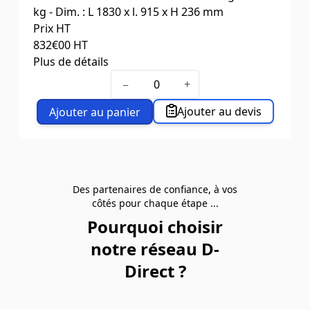
kg - Dim. : L 1830 x l. 915 x H 236 mm
Prix HT
832
€00
HT
Plus de détails
Capacité (kg)
900
−
+
Dim. plateforme l x L x H (mm)
915 x 1830 x
236
Ajouter au devis
Ajouter au panier
Poids (kg)
38,5
Des partenaires de confiance, à vos
côtés pour chaque étape ...
Pourquoi choisir
notre réseau D-
Direct ?