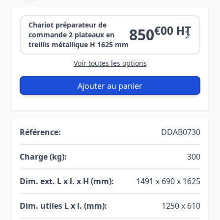
Chariot préparateur de
€00 HT
850
commande 2 plateaux en
treillis métallique H 1625 mm
Voir toutes les options
Ajouter au panier
Référence:
DDAB0730
Charge (kg):
300
Dim. ext. L x l. x H (mm):
1491 x 690 x 1625
Dim. utiles L x l. (mm):
1250 x 610