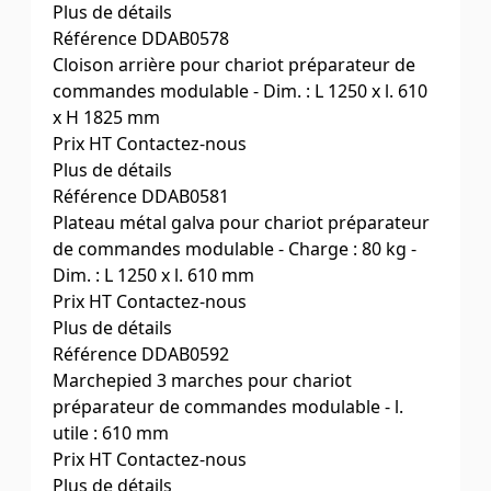
Plus de détails
Charge (kg)
Référence
DDAB0578
Cloison arrière Dim. L 1250 x l. 610
x H 1625 mm
Cloison arrière pour chariot préparateur de
Dim. ext. L x l. x H (mm)
commandes modulable - Dim. : L 1250 x l. 610
Dim. utiles L x l. (mm)
x H 1825 mm
Prix HT
Contactez-nous
Plus de détails
Charge (kg)
Référence
DDAB0581
Cloison arrière Dim. L 1250 x l. 610
x H 1825 mm
Plateau métal galva pour chariot préparateur
Dim. ext. L x l. x H (mm)
de commandes modulable - Charge : 80 kg -
Dim. utiles L x l. (mm)
Dim. : L 1250 x l. 610 mm
Prix HT
Contactez-nous
Plus de détails
Charge (kg)
Référence
DDAB0592
Plateau métal galva : Dim. L 1250 x
l. 610 mm. Charge : 80 kg
Marchepied 3 marches pour chariot
Dim. ext. L x l. x H (mm)
préparateur de commandes modulable - l.
Dim. utiles L x l. (mm)
utile : 610 mm
Prix HT
Contactez-nous
Plus de détails