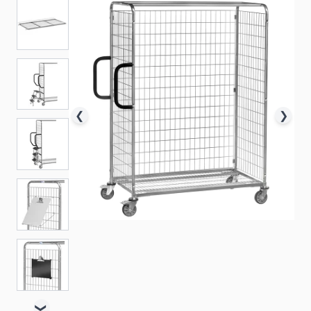
❮
❯
❯