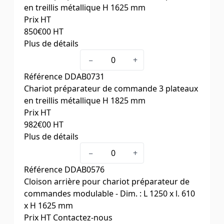
en treillis métallique H 1625 mm
Prix HT
850
€00
HT
Plus de détails
Charge (kg)
300
−
+
Dim. ext. L x l. x H (mm)
1491 x 690 x 1625
Référence
DDAB0731
Dim. utiles L x l. (mm)
1250 x 610
Chariot préparateur de commande 3 plateaux
en treillis métallique H 1825 mm
Prix HT
982
€00
HT
Plus de détails
Charge (kg)
300
−
+
Dim. ext. L x l. x H (mm)
1491 x 690 x 1825
Référence
DDAB0576
Dim. utiles L x l. (mm)
1250 x 610
Cloison arrière pour chariot préparateur de
commandes modulable - Dim. : L 1250 x l. 610
x H 1625 mm
Prix HT
Contactez-nous