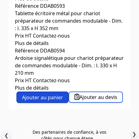
Charge (kg)
Référence
DDAB0593
Marchepied 3 marches, largeur
utile : 610 mm
Tablette écritoire métal pour chariot
Dim. ext. L x l. x H (mm)
préparateur de commandes modulable - Dim.
Dim. utiles L x l. (mm)
: l. 335 x H 352 mm
Prix HT
Contactez-nous
Plus de détails
Charge (kg)
Référence
DDAB0594
Tablette écritoire métal : Dim l.
335 x H 352 mm
Ardoise signalétique pour chariot préparateur
Dim. ext. L x l. x H (mm)
de commandes modulable - Dim. : l. 330 x H
Dim. utiles L x l. (mm)
210 mm
Prix HT
Contactez-nous
Plus de détails
Charge (kg)
Ardoise signalétique : Dim l. 330 x
Ajouter au devis
Ajouter au panier
H 210 mm
Dim. ext. L x l. x H (mm)
Dim. utiles L x l. (mm)
Des partenaires de confiance, à vos
❯
❮
côtés pour chaque étape ...