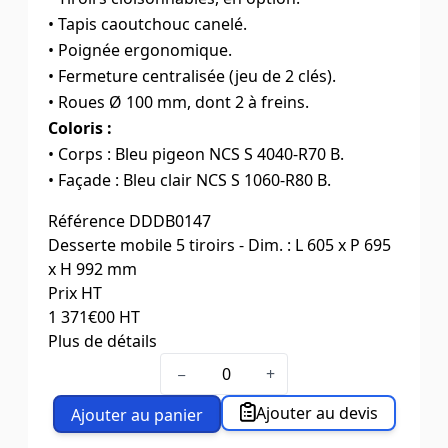
• Tapis caoutchouc canelé.
• Poignée ergonomique.
• Fermeture centralisée (jeu de 2 clés).
• Roues Ø 100 mm, dont 2 à freins.
Coloris :
• Corps : Bleu pigeon NCS S 4040-R70 B.
• Façade : Bleu clair NCS S 1060-R80 B.
Référence
DDDB0147
Desserte mobile 5 tiroirs - Dim. : L 605 x P 695
x H 992 mm
Prix HT
1 371
€00
HT
Plus de détails
Dim. L x P x H (mm)
605 x 695 x 992
−
+
Poids (kg)
100
Ajouter au devis
Ajouter au panier