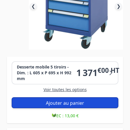
❮
❯
Desserte mobile 5 tiroirs -
€00 HT
1 371
Dim. : L 605 x P 695 x H 992
mm
Voir toutes les options
Ajouter au panier
EC :
13,00 €