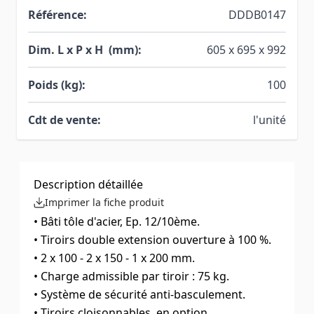
Référence:
DDDB0147
Dim. L x P x H (mm):
605 x 695 x 992
Poids (kg):
100
Cdt de vente:
l'unité
Description détaillée
Imprimer la fiche produit
• Bâti tôle d'acier, Ep. 12/10ème.
• Tiroirs double extension ouverture à 100 %.
• 2 x 100 - 2 x 150 - 1 x 200 mm.
• Charge admissible par tiroir : 75 kg.
• Système de sécurité anti-basculement.
• Tiroirs cloisonnables, en option.