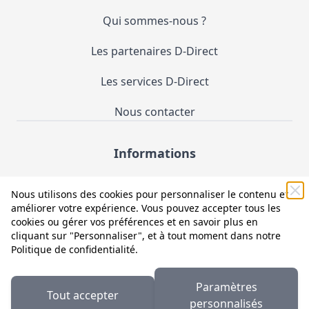
Qui sommes-nous ?
Les partenaires D-Direct
Les services D-Direct
Nous contacter
Informations
Demande de catalogue
Nous utilisons des cookies pour personnaliser le contenu et
améliorer votre expérience. Vous pouvez accepter tous les
Mentions légales et CGV
cookies ou gérer vos préférences et en savoir plus en
cliquant sur "Personnaliser", et à tout moment dans notre
Conditions générales d'utilisation (CGU)
Politique de confidentialité
.
Politique de confidentialité
Paramètres
Tout accepter
Facebook
LinkedIn
personnalisés