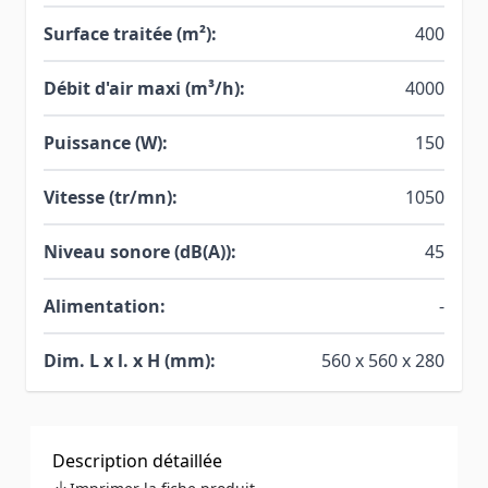
Surface traitée (m²):
400
Débit d'air maxi (m³/h):
4000
Puissance (W):
150
Vitesse (tr/mn):
1050
Niveau sonore (dB(A)):
45
Alimentation:
-
Dim. L x l. x H (mm):
560 x 560 x 280
Description détaillée