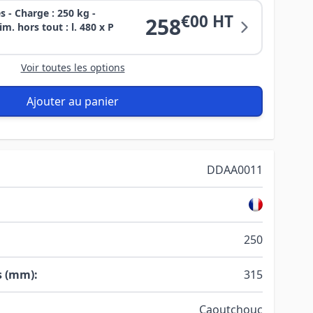
s - Charge : 250 kg -
€00 HT
258
. hors tout : l. 480 x P
Voir toutes les options
Ajouter au panier
DDAA0011
250
s (mm):
315
Caoutchouc