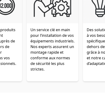
 produits
Un service clé en main
Des solut
nt
pour l’installation de vos
à vos bes
auprès de
équipements industriels.
spécifiqu
urs de
Nos experts assurent un
dehors de
r
montage rapide et
grâce à no
us vos
conforme aux normes
et notre c
sionnels.
de sécurité les plus
d’adaptati
strictes.