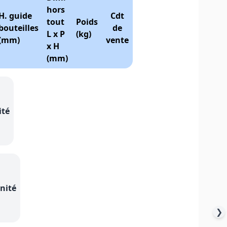
hors
H. guide
Cdt
tout
Poids
bouteilles
de
L x P
(kg)
(mm)
vente
x H
(mm)
ité
unité
❯