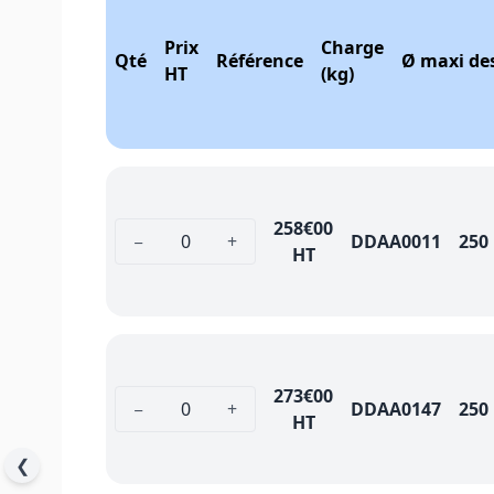
Prix
Charge
Qté
Référence
Ø maxi des
HT
(kg)
258
€00
−
+
DDAA0011
250
HT
273
€00
−
+
DDAA0147
250
HT
❮