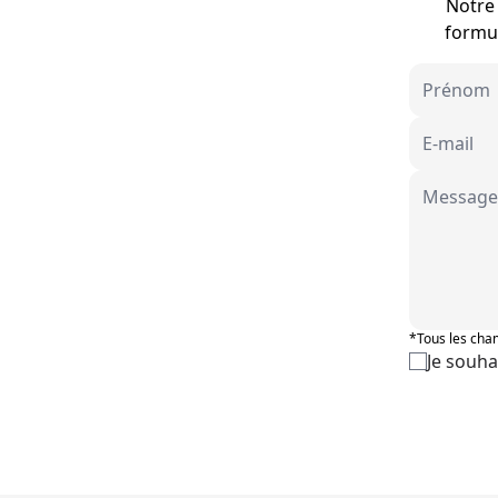
Notre 
formul
*Tous les cham
Je souha