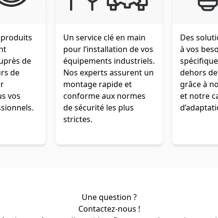
 produits
Un service clé en main
Des solut
nt
pour l’installation de vos
à vos bes
auprès de
équipements industriels.
spécifiqu
urs de
Nos experts assurent un
dehors de
r
montage rapide et
grâce à no
us vos
conforme aux normes
et notre c
sionnels.
de sécurité les plus
d’adaptati
strictes.
Une question ?
Contactez-nous !