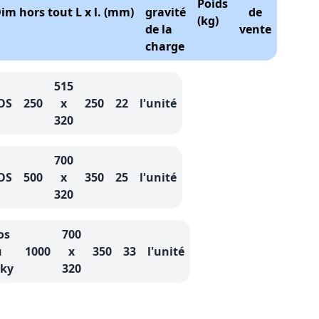
Poids
im hors tout L x l. (mm)
gravité
de
(kg)
de la
vente
charge
515
OS
250
x
250
22
l'unité
320
700
OS
500
x
350
25
l'unité
320
os
700
u
1000
x
350
33
l'unité
cky
320