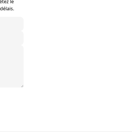
étez le
délais.