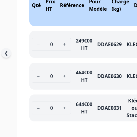
Prix
Pour
Charge
Qté
Référence
D
HT
Modèle
(kg)
249
€00
−
+
DDAE0629
KLE
HT
❮
464
€00
−
+
DDAE0630
KLE
HT
Klé
644
€00
−
+
DDAE0631
o
HT
Sta