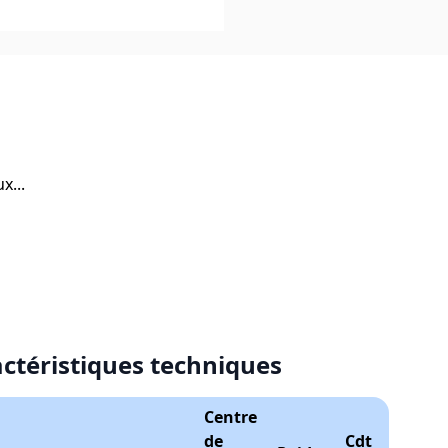
x...
actéristiques techniques
Centre
de
Cdt