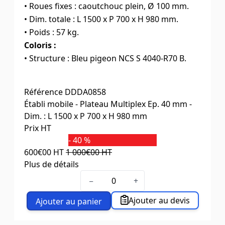
• Roues fixes : caoutchouc plein, Ø 100 mm.
• Dim. totale : L 1500 x P 700 x H 980 mm.
• Poids : 57 kg.
Coloris :
• Structure : Bleu pigeon NCS S 4040-R70 B.
Référence
DDDA0858
Établi mobile - Plateau Multiplex Ep. 40 mm -
Dim. : L 1500 x P 700 x H 980 mm
Prix HT
- 40 %
600
€00
HT
1 000
€00
HT
Plus de détails
Dim. L x P x H (mm)
1500 x 700 x 980
−
+
Ajouter au devis
Ajouter au panier