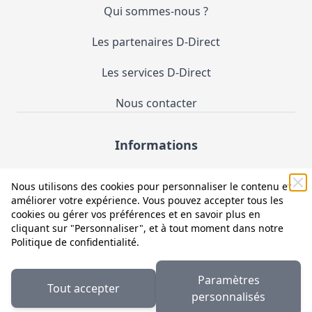
Qui sommes-nous ?
Les partenaires D-Direct
Les services D-Direct
Nous contacter
Informations
Demande de catalogue
Nous utilisons des cookies pour personnaliser le contenu et
améliorer votre expérience. Vous pouvez accepter tous les
Mentions légales et CGV
cookies ou gérer vos préférences et en savoir plus en
cliquant sur "Personnaliser", et à tout moment dans notre
Conditions générales d'utilisation (CGU)
Politique de confidentialité
.
Politique de confidentialité
Paramètres
Tout accepter
Facebook
LinkedIn
personnalisés