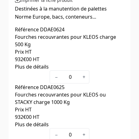
Imprimer la fiche produit
Destinées à la manutention de palettes
Norme Europe, bacs, conteneurs...
Référence
DDAE0624
Fourches recouvrantes pour KLEOS charge
500 Kg
Prix HT
932
€00
HT
Plus de détails
Pour Modèle
KLEOS
−
+
Charge (kg)
500
Référence
DDAE0625
Dim hors tout L x l. (mm)
1177 x 700
Fourches recouvrantes pour KLEOS ou
Centre de gravité de la charge
600
STACKY charge 1000 Kg
Poids (kg)
65
Prix HT
932
€00
HT
Plus de détails
Pour Modèle
Kléos ou Stacky
−
+