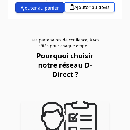
Charge (kg)
1000
Dim hors tout L x l. (mm)
1182 x 700
Ajouter au devis
Ajouter au panier
Centre de gravité de la charge
600
Poids (kg)
105
Des partenaires de confiance, à vos
côtés pour chaque étape ...
Pourquoi choisir
notre réseau D-
Direct ?