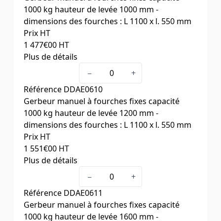
1000 kg hauteur de levée 1000 mm -
dimensions des fourches : L 1100 x l. 550 mm
Prix HT
1 477
€00
HT
Plus de détails
Capacité (kg)
1000
−
+
Hauteur élévation (mm)
1000
Référence
DDAE0610
Hauteur de mât (mm)
1490
Gerbeur manuel à fourches fixes capacité
Dim. fourches L x l. (mm)
1100 x 550
1000 kg hauteur de levée 1200 mm -
dimensions des fourches : L 1100 x l. 550 mm
Prix HT
1 551
€00
HT
Plus de détails
Capacité (kg)
1000
−
+
Hauteur élévation (mm)
1200
Référence
DDAE0611
Hauteur de mât (mm)
1720
Gerbeur manuel à fourches fixes capacité
Dim. fourches L x l. (mm)
1100 x 550
1000 kg hauteur de levée 1600 mm -