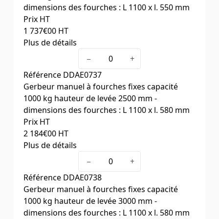
dimensions des fourches : L 1100 x l. 550 mm
Prix HT
1 737
€00
HT
Plus de détails
Capacité (kg)
1000
−
+
Hauteur élévation (mm)
1600
Référence
DDAE0737
Hauteur de mât (mm)
2080
Gerbeur manuel à fourches fixes capacité
Dim. fourches L x l. (mm)
1100 x 550
1000 kg hauteur de levée 2500 mm -
dimensions des fourches : L 1100 x l. 580 mm
Prix HT
2 184
€00
HT
Plus de détails
Capacité (kg)
1000
−
+
Hauteur élévation (mm)
2500
Référence
DDAE0738
Hauteur de mât (mm)
1838
Gerbeur manuel à fourches fixes capacité
Dim. fourches L x l. (mm)
1100 x 580
1000 kg hauteur de levée 3000 mm -
dimensions des fourches : L 1100 x l. 580 mm