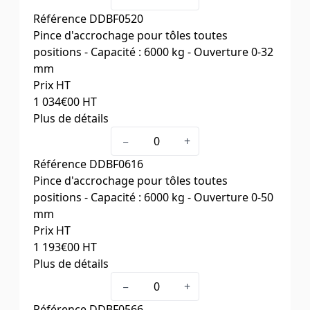
Capacité (kg)
4500
Référence
DDBF0520
Ouverture (mm)
0-25
Pince d'accrochage pour tôles toutes
Poids (kg)
15,6
positions - Capacité : 6000 kg - Ouverture 0-32
mm
Prix HT
1 034
€00
HT
Plus de détails
Type
6 TSU
−
+
Capacité (kg)
6000
Référence
DDBF0616
Ouverture (mm)
0-32
Pince d'accrochage pour tôles toutes
Poids (kg)
21
positions - Capacité : 6000 kg - Ouverture 0-50
mm
Prix HT
1 193
€00
HT
Plus de détails
Type
6 TSEU
−
+
Capacité (kg)
6000
Référence
DDBF0566