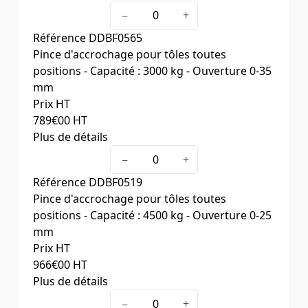
Type
2 TSEU
−
+
Capacité (kg)
2000
Référence
DDBF0565
Ouverture (mm)
0-35
Pince d'accrochage pour tôles toutes
Poids (kg)
7,3
positions - Capacité : 3000 kg - Ouverture 0-35
mm
Prix HT
789
€00
HT
Plus de détails
Type
3 TSEU
−
+
Capacité (kg)
3000
Référence
DDBF0519
Ouverture (mm)
0-35
Pince d'accrochage pour tôles toutes
Poids (kg)
8
positions - Capacité : 4500 kg - Ouverture 0-25
mm
Prix HT
966
€00
HT
Plus de détails
Type
4.5 TSU
−
+