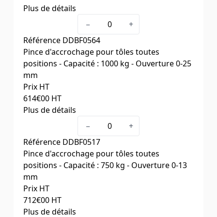
Plus de détails
Type
0.75 TSU
−
+
Capacité (kg)
750
Référence
DDBF0564
Ouverture (mm)
0-13
Pince d'accrochage pour tôles toutes
Poids (kg)
1,7
positions - Capacité : 1000 kg - Ouverture 0-25
mm
Prix HT
614
€00
HT
Plus de détails
Type
1 TSEU
−
+
Capacité (kg)
1000
Référence
DDBF0517
Ouverture (mm)
0-25
Pince d'accrochage pour tôles toutes
Poids (kg)
3,9
positions - Capacité : 750 kg - Ouverture 0-13
mm
Prix HT
712
€00
HT
Plus de détails