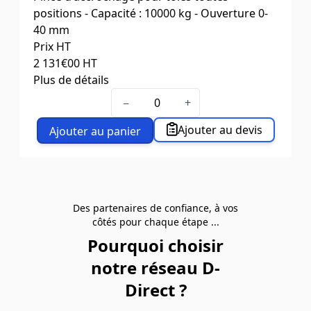
Poids (kg)
26
positions - Capacité : 10000 kg - Ouverture 0-
40 mm
Prix HT
2 131
€00
HT
Plus de détails
Type
12 TSU
−
+
Capacité (kg)
12 000
Ouverture (mm)
0-52
Ajouter au devis
Ajouter au panier
Poids (kg)
42
Des partenaires de confiance, à vos
côtés pour chaque étape ...
Pourquoi choisir
notre réseau D-
Direct ?