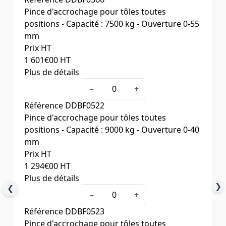
Ouverture (mm)
0-50
Pince d'accrochage pour tôles toutes
Poids (kg)
24
positions - Capacité : 7500 kg - Ouverture 0-55
mm
Prix HT
1 601
€00
HT
Plus de détails
Type
7.5 TSEU
−
+
Capacité (kg)
7500
Référence
DDBF0522
Ouverture (mm)
0-55
Pince d'accrochage pour tôles toutes
Poids (kg)
30
positions - Capacité : 9000 kg - Ouverture 0-40
mm
Prix HT
1 294
€00
HT
Plus de détails
❯
❮
Type
7.5 TSU
−
+
Capacité (kg)
7500
Référence
DDBF0523
Ouverture (mm)
0-40
Pince d'accrochage pour tôles toutes