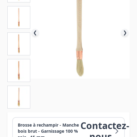
❮
❯
Contactez-
Brosse à rechampir - Manche
bois brut - Garnissage 100 %
nous