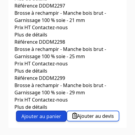
Cdt par
Référence
3
DDDM2297
Ø (mm)
Brosse à rechampir - Manche bois brut -
18
Tailles
Garnissage 100 % soie - 21 mm
N°0
Prix HT
Contactez-nous
Plus de détails
Cdt par
Référence
3
DDDM2298
Ø (mm)
Brosse à rechampir - Manche bois brut -
21
Tailles
Garnissage 100 % soie - 25 mm
N°2
Prix HT
Contactez-nous
Plus de détails
Cdt par
Référence
3
DDDM2299
Ø (mm)
Brosse à rechampir - Manche bois brut -
25
Tailles
Garnissage 100 % soie - 29 mm
N°4
Prix HT
Contactez-nous
Plus de détails
Cdt par
3
Ajouter au devis
Ajouter au panier
Ø (mm)
29
Tailles
N°6