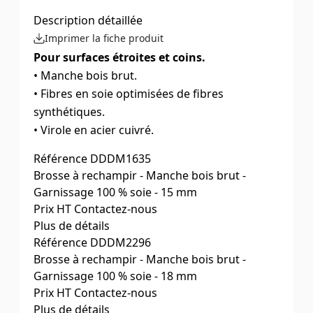
Description détaillée
Imprimer la fiche produit
Pour surfaces étroites et coins.
• Manche bois brut.
• Fibres en soie optimisées de fibres
synthétiques.
• Virole en acier cuivré.
Référence
DDDM1635
Brosse à rechampir - Manche bois brut -
Garnissage 100 % soie - 15 mm
Prix HT
Contactez-nous
Plus de détails
Cdt par
Référence
3
DDDM2296
Ø (mm)
Brosse à rechampir - Manche bois brut -
15
Tailles
Garnissage 100 % soie - 18 mm
N°3/0
Prix HT
Contactez-nous
Plus de détails