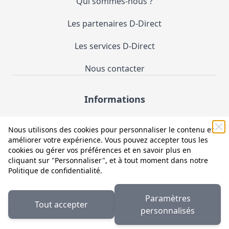
Qui sommes-nous ?
Les partenaires D-Direct
Les services D-Direct
Nous contacter
Informations
Demande de catalogue
Nous utilisons des cookies pour personnaliser le contenu et
améliorer votre expérience. Vous pouvez accepter tous les
Mentions légales et CGV
cookies ou gérer vos préférences et en savoir plus en
cliquant sur "Personnaliser", et à tout moment dans notre
Conditions générales d'utilisation (CGU)
Politique de confidentialité
.
Politique de confidentialité
Paramètres
Tout accepter
Facebook
LinkedIn
personnalisés
© 2025 D-Direct. Tous droits réservés par Wetrust.es