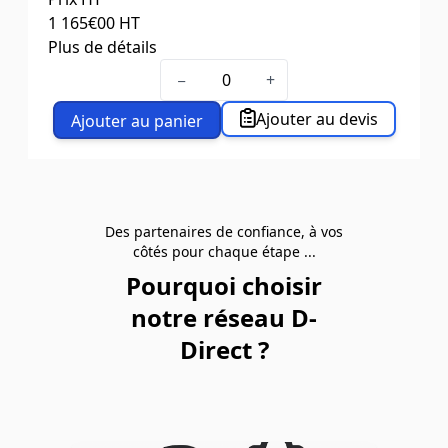
1 165
€00
HT
Plus de détails
Dim. L x l. (mm)
1500 x 800
−
+
Ajouter au devis
Ajouter au panier
Des partenaires de confiance, à vos
côtés pour chaque étape ...
Pourquoi choisir
notre réseau D-
Direct ?