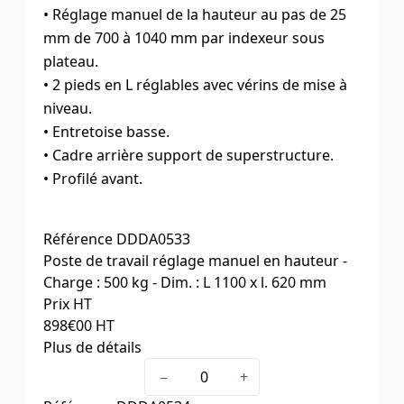
• Réglage manuel de la hauteur au pas de 25
mm de 700 à 1040 mm par indexeur sous
plateau.
• 2 pieds en L réglables avec vérins de mise à
niveau.
• Entretoise basse.
• Cadre arrière support de superstructure.
• Profilé avant.
Référence
DDDA0533
Poste de travail réglage manuel en hauteur -
Charge : 500 kg - Dim. : L 1100 x l. 620 mm
Prix HT
898
€00
HT
Plus de détails
Dim. L x l. (mm)
1100 x 620
−
+