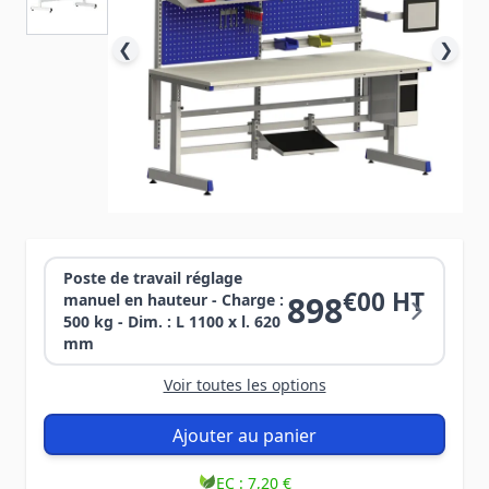
❮
❯
Poste de travail réglage
€00 HT
898
manuel en hauteur - Charge :
500 kg - Dim. : L 1100 x l. 620
mm
Voir toutes les options
Ajouter au panier
EC :
7,20 €