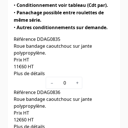
•
Conditionnement voir tableau (Cdt par).
•
Panachage possible entre roulettes de
même série.
•
Autres conditionnements sur demande.
Référence
DDAG0835
Roue bandage caoutchouc sur jante
polypropylène.
Prix HT
11
€60
HT
Plus de détails
Ø roue x largeur (mm)
50 x 22
−
+
Capacité de charge (daN)
35
Référence
DDAG0836
Dimension de la platine
67 x 48
Roue bandage caoutchouc sur jante
Entraxe des trous de la platine
55 x 30
polypropylène.
Ø des trous de la platine
6
Prix HT
Hauteur totale (mm)
67
12
€60
HT
Déport (mm)
22
Plus de détails