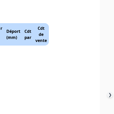
r
Cdt
Déport
Cdt
de
(mm)
par
vente
❯