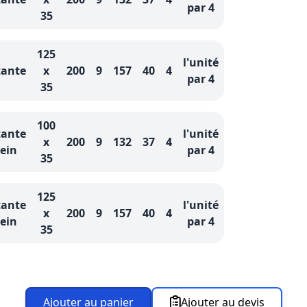
par 4
35
125
l'unité
tante
x
200
9
157
40
4
par 4
35
100
tante
l'unité
x
200
9
132
37
4
rein
par 4
35
125
tante
l'unité
x
200
9
157
40
4
rein
par 4
35
Ajouter au panier
Ajouter au devis