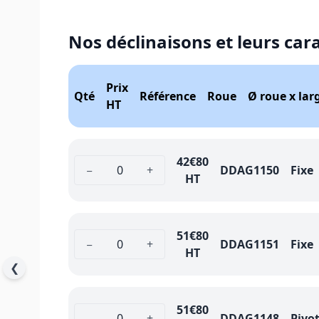
Nos déclinaisons et leurs car
Prix
Qté
Référence
Roue
Ø roue x la
HT
42
€80
−
+
DDAG1150
Fixe
HT
51
€80
−
+
DDAG1151
Fixe
HT
❮
51
€80
−
+
DDAG1148
Pivo