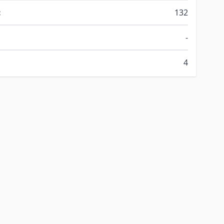
:
132
-
4