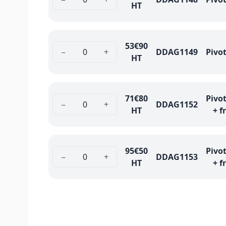
HT
53
€90
−
+
DDAG1149
Pivo
HT
71
€80
Pivo
−
+
DDAG1152
HT
+ f
95
€50
Pivo
−
+
DDAG1153
HT
+ f