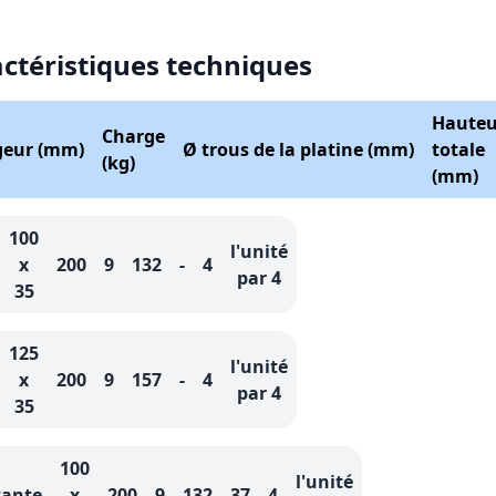
actéristiques techniques
Hauteu
Charge
rgeur (mm)
Ø trous de la platine (mm)
totale
(kg)
(mm)
100
l'unité
x
200
9
132
-
4
par 4
35
125
l'unité
x
200
9
157
-
4
par 4
35
100
l'unité
tante
x
200
9
132
37
4