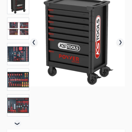
❮
❯
❯