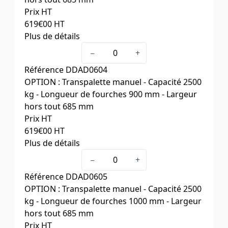
Prix HT
619
€00
HT
Plus de détails
Longueur fourches (mm)
800
−
+
Largeur hors tout (mm)
685
Référence
DDAD0604
Poids (kg)
65
OPTION : Transpalette manuel - Capacité 2500
kg - Longueur de fourches 900 mm - Largeur
hors tout 685 mm
Prix HT
619
€00
HT
Plus de détails
Longueur fourches (mm)
900
−
+
Largeur hors tout (mm)
685
Référence
DDAD0605
Poids (kg)
67
OPTION : Transpalette manuel - Capacité 2500
kg - Longueur de fourches 1000 mm - Largeur
hors tout 685 mm
Prix HT