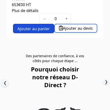
653
€00
HT
Plus de détails
Longueur fourches (mm)
1000
−
+
Largeur hors tout (mm)
685
Poids (kg)
69
Ajouter au devis
Ajouter au panier
Des partenaires de confiance, à vos
côtés pour chaque étape ...
Pourquoi choisir
notre réseau D-
❯
❮
Direct ?