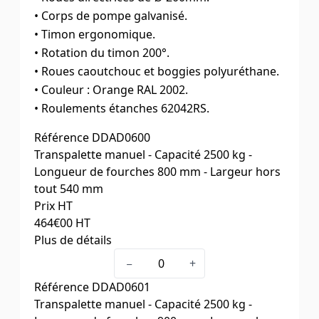
• Corps de pompe galvanisé.
• Timon ergonomique.
• Rotation du timon 200°.
• Roues caoutchouc et boggies polyuréthane.
• Couleur : Orange RAL 2002.
• Roulements étanches 62042RS.
Référence
DDAD0600
Transpalette manuel - Capacité 2500 kg -
Longueur de fourches 800 mm - Largeur hors
tout 540 mm
Prix HT
464
€00
HT
Plus de détails
Longueur fourches (mm)
800
−
+
Largeur hors tout (mm)
540
Référence
DDAD0601
Poids (kg)
63
Transpalette manuel - Capacité 2500 kg -