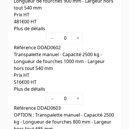
Longueur de fourches 900 mm - Largeur hors
tout 540 mm
Prix HT
481
€00
HT
Plus de détails
Longueur fourches (mm)
900
−
+
Largeur hors tout (mm)
540
Référence
DDAD0602
Poids (kg)
65
Transpalette manuel - Capacité 2500 kg -
Longueur de fourches 1000 mm - Largeur
hors tout 540 mm
Prix HT
516
€00
HT
Plus de détails
Longueur fourches (mm)
1000
−
+
Largeur hors tout (mm)
540
Référence
DDAD0603
Poids (kg)
67
OPTION : Transpalette manuel - Capacité 2500
kg - Longueur de fourches 800 mm - Largeur
hors tout 685 mm