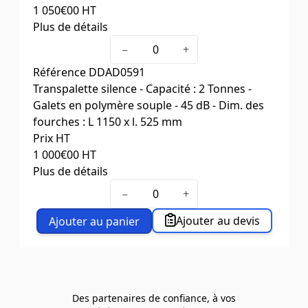
1 050
€00
HT
Plus de détails
Capacité (kg)
2000
−
+
Dim. fourches L x l. (mm)
800 x 525
Référence
DDAD0591
Poids (kg)
72
Transpalette silence - Capacité : 2 Tonnes -
Galets en polymère souple - 45 dB - Dim. des
fourches : L 1150 x l. 525 mm
Prix HT
1 000
€00
HT
Plus de détails
Capacité (kg)
2000
−
+
Dim. fourches L x l. (mm)
1150 x 525
Poids (kg)
78
Ajouter au devis
Ajouter au panier
Des partenaires de confiance, à vos