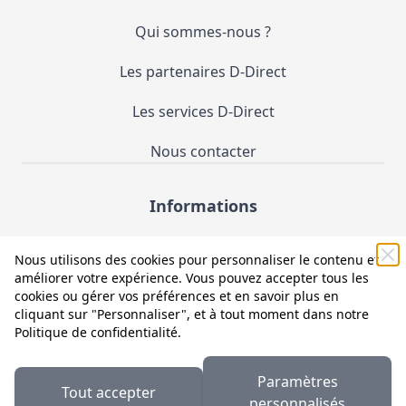
Qui sommes-nous ?
Les partenaires D-Direct
Les services D-Direct
Nous contacter
Informations
Demande de catalogue
Nous utilisons des cookies pour personnaliser le contenu et
améliorer votre expérience. Vous pouvez accepter tous les
Mentions légales et CGV
cookies ou gérer vos préférences et en savoir plus en
cliquant sur "Personnaliser", et à tout moment dans notre
Conditions générales d'utilisation (CGU)
Politique de confidentialité
.
Politique de confidentialité
Paramètres
Tout accepter
Facebook
LinkedIn
personnalisés