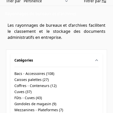
Trier par
Filtrer par
Rayonnages de bureaux et d'archives
Les rayonnages de bureaux et d’archives facilitent
le classement et le stockage des documents
administratifs en entreprise.
Catégories
filter
Bacs - Accessoires (
108
)
products available
Caisses palettes (
27
)
products available
Coffres - Conteneurs (
12
)
products available
Cuves (
37
)
products available
Fûts - Cuves (
43
)
products available
Gondoles de magasin (
9
)
products available
Mezzanines - Plateformes (
7
)
products available