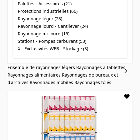
Palettes - Accessoires (
21
)
products available
Protections industrielles (
66
)
products available
Rayonnage léger (
28
)
products available
Rayonnage lourd - Cantilever (
24
)
products available
Rayonnage mi-lourd (
15
)
products available
Stations - Pompes carburant (
53
)
products available
X - Exclusivités WEB - Stockage (
3
)
products available
Ensemble de rayonnages légers
Rayonnages à tablettes
Rayonnages alimentaires
Rayonnages de bureaux et
d'archives
Rayonnages mobiles
Rayonnages tôlés