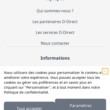
Qui sommes-nous ?
Les partenaires D-Direct
Les services D-Direct
Nous contacter
Informations
Demande de catalogue
Nous utilisons des cookies pour personnaliser le contenu et
améliorer votre expérience. Vous pouvez accepter tous les
Mentions légales et CGV
cookies ou gérer vos préférences et en savoir plus en
cliquant sur "Personnaliser", et à tout moment dans notre
Conditions générales d'utilisation (CGU)
Politique de confidentialité
.
Politique de confidentialité
Paramètres
Tout accepter