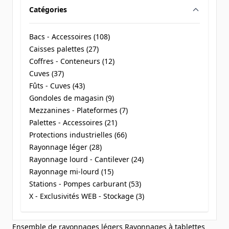
Catégories
filter
Bacs - Accessoires (
108
)
products available
Caisses palettes (
27
)
products available
Coffres - Conteneurs (
12
)
products available
Cuves (
37
)
products available
Fûts - Cuves (
43
)
products available
Gondoles de magasin (
9
)
products available
Mezzanines - Plateformes (
7
)
products available
Palettes - Accessoires (
21
)
products available
Protections industrielles (
66
)
products available
Rayonnage léger (
28
)
products available
Rayonnage lourd - Cantilever (
24
)
products available
Rayonnage mi-lourd (
15
)
products available
Stations - Pompes carburant (
53
)
products available
X - Exclusivités WEB - Stockage (
3
)
products available
Ensemble de rayonnages légers
Rayonnages à tablettes