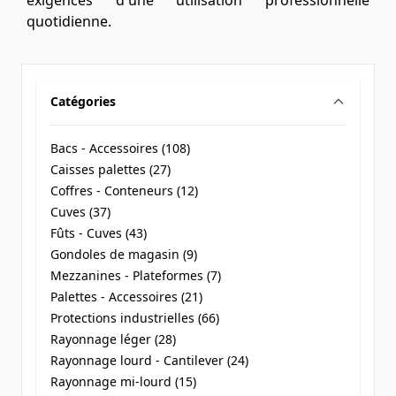
exigences d'une utilisation professionnelle
quotidienne.
Catégories
filter
Bacs - Accessoires (
108
)
products available
Caisses palettes (
27
)
products available
Coffres - Conteneurs (
12
)
products available
Cuves (
37
)
products available
Fûts - Cuves (
43
)
products available
Gondoles de magasin (
9
)
products available
Mezzanines - Plateformes (
7
)
products available
Palettes - Accessoires (
21
)
products available
Protections industrielles (
66
)
products available
Rayonnage léger (
28
)
products available
Rayonnage lourd - Cantilever (
24
)
products available
Rayonnage mi-lourd (
15
)
products available